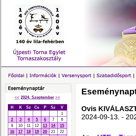
Eseménynapt
<<
2024. Szeptember
>>
Ovis KIVÁLASZ
H
K
Sz
Cs
P
Sz
V
1
2024-09-13. - 20
2
3
4
5
6
7
8
9
10
11
12
13
14
15
16
17
18
19
20
21
22