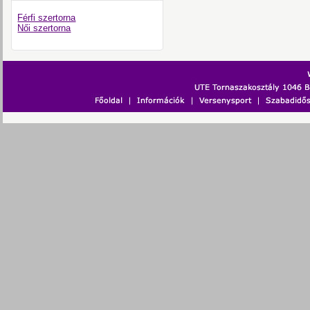
Férfi szertorna
Női szertorna