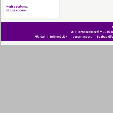
Férfi szertorna
Női szertorna