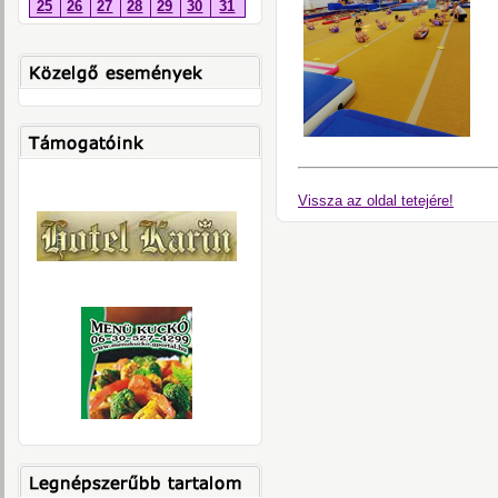
25
26
27
28
29
30
31
Vissza az oldal tetejére!