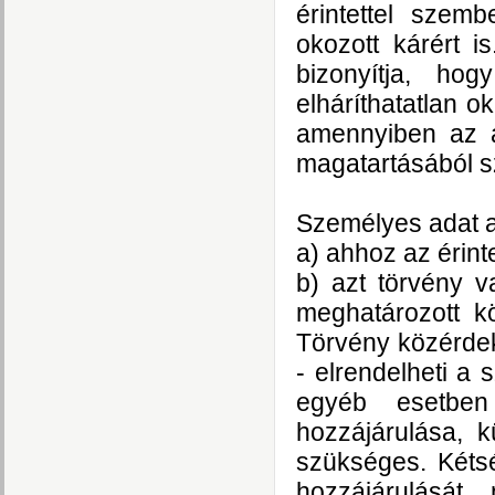
érintettel szemb
okozott kárért i
bizonyítja, ho
elháríthatatlan o
amennyiben az a
magatartásából s
Személyes adat a
a) ahhoz az érint
b) azt törvény v
meghatározott kö
Törvény közérdek
- elrendelheti a
egyéb esetben
hozzájárulása, k
szükséges. Kétsé
hozzájárulását