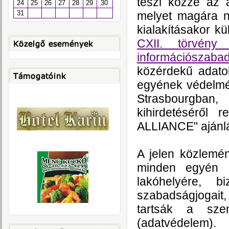
teszi közzé az a
24
25
26
27
28
29
30
melyet magára n
31
kialakításakor kü
CXII. törvény
információszabad
közérdekű adatok
egyének védelmér
Strasbourgban
kihirdetéséről 
ALLIANCE" ajánlá
A jelen közlemén
minden egyén s
lakóhelyére, b
szabadságjogait,
tartsák a sze
(adatvédelem).