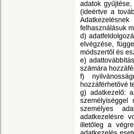
adatok gyűjtése, 
(ideértve a tová
Adatkezelésnek 
felhasználásuk m
d) adatfeldolgozá
elvégzése, függe
módszertől és esz
e) adattovábbítá
számára hozzáfér
f) nyilvánoss
hozzáférhetővé te
g) adatkezelő: a
személyiséggel
személyes ada
adatkezelésre v
illetőleg a végr
adatkezelés eseté