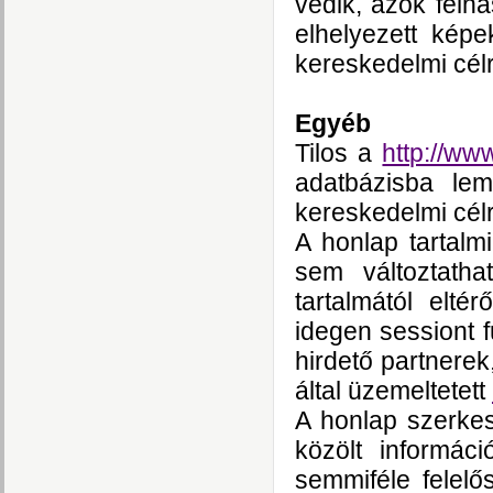
védik, azok felh
elhelyezett képe
kereskedelmi célr
Egyéb
Tilos a
http://ww
adatbázisba lem
kereskedelmi célr
A honlap tartalm
sem változtath
tartalmától elté
idegen sessiont f
hirdető partnere
által üzemeltetett
A honlap szerkes
közölt informác
semmiféle felelő