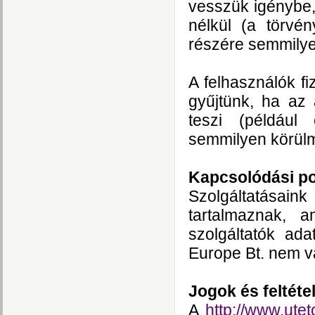
vesszük igénybe,
nélkül (a törvén
részére semmilye
A felhasználók fi
gyűjtünk, ha az 
teszi (például 
semmilyen körülm
Kapcsolódási po
Szolgáltatásain
tartalmaznak, a
szolgáltatók ad
Europe Bt. nem vá
Jogok és feltéte
A
http://www.utet