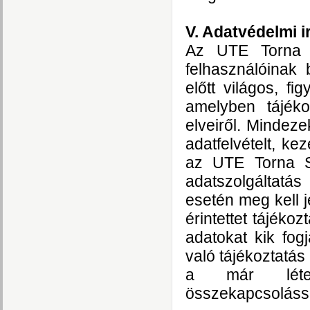
V. Adatvédelmi i
Az UTE Torna Sz
felhasználóinak 
előtt világos, f
amelyben tájékoz
elveiről. Mindez
adatfelvételt, ke
az UTE Torna Sz
adatszolgáltatá
esetén meg kell j
érintettet tájékoz
adatokat kik fogj
való tájékoztatás
a már létező
összekapcsolással