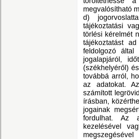
töröltethesse 
megvalósítható 
d) jogorvoslat
tájékoztatási vag
törlési kérelmét 
tájékoztatást ad
feldolgozó által
jogalapjáról, id
(székhelyéről) é
továbbá arról, h
az adatokat. Az
számított legrövi
írásban, közérthe
jogainak megsér
fordulhat. Az 
kezelésével va
megszegésével 