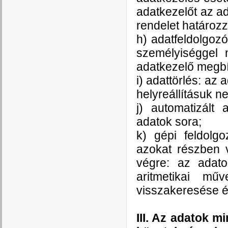
adatkezelőt az a
rendelet határoz
h) adatfeldolgozó
személyiséggel 
adatkezelő megbí
i) adattörlés: az
helyreállításuk n
j) automatizált 
adatok sora;
k) gépi feldolg
azokat részben 
végre: az adato
aritmetikai műv
visszakeresése é
III. Az adatok 