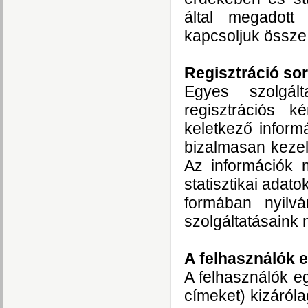
által megadot
kapcsoljuk össze
Regisztráció so
Egyes szolgált
regisztrációs ké
keletkező inform
bizalmasan kezel
Az információk 
statisztikai adato
formában nyilv
szolgáltatásaink
A felhasználók 
A felhasználók e
címeket) kizáróla