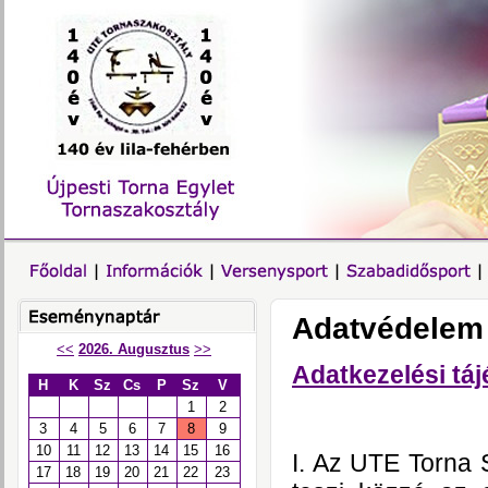
Adatvédelem
<<
2026. Augusztus
>>
Adatkezelési táj
H
K
Sz
Cs
P
Sz
V
1
2
3
4
5
6
7
8
9
10
11
12
13
14
15
16
I. Az UTE Torna S
17
18
19
20
21
22
23