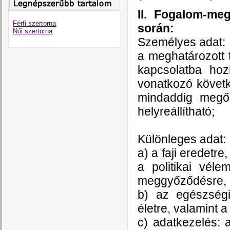
II. Fogalom-me
Férfi szertorna
során:
Női szertorna
Személyes adat:
a meghatározott 
kapcsolatba hoz
vonatkozó követk
mindaddig megőr
helyreállítható;
Különleges adat:
a) a faji eredetre
a politikai vél
meggyőződésre,
b) az egészségi
életre, valamint 
c) adatkezelés: 