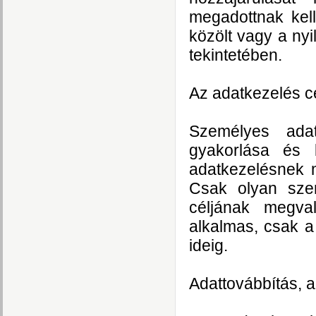
megadottnak kell
közölt vagy a nyi
tekintetében.
Az adatkezelés c
Személyes adat
gyakorlása és k
adatkezelésnek 
Csak olyan sze
céljának megval
alkalmas, csak 
ideig.
Adattovábbítás, 