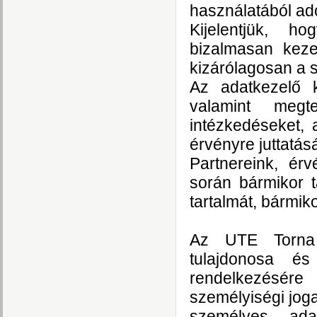
használatából ad
Kijelentjük, h
bizalmasan keze
kizárólagosan a s
Az adatkezelő k
valamint megt
intézkedéseket,
érvényre juttatá
Partnereink, ér
során bármikor t
tartalmát, bármik
Az UTE Torna
tulajdonosa és
rendelkezésére
személyiségi joga
személyes ad