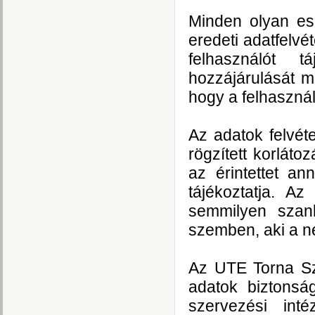
Minden olyan ese
eredeti adatfelvét
felhasználót t
hozzájárulását me
hogy a felhasznál
Az adatok felvét
rögzített korlát
az érintettet an
tájékoztatja. A
semmilyen szank
szemben, aki a n
Az UTE Torna Sz
adatok biztonsá
szervezési inté