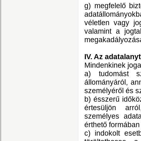
g) megfelelő biz
adatállományokb
véletlen vagy jo
valamint a jogta
megakadályozásá
IV. Az adatalany
Mindenkinek joga
a) tudomást s
állományáról, ann
személyéről és s
b) ésszerű időkö
értesüljön arr
személyes adata
érthető formában
c) indokolt ese