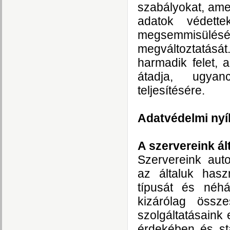
szabályokat, amely
adatok védette
megsemmisülését
megváltoztatásá
harmadik felet, 
átadja, ugyanc
teljesítésére.
Adatvédelmi nyí
A szervereink ál
Szervereink auto
az általuk has
típusát és néhá
kizárólag össze
szolgáltatásaink 
érdekében és sta