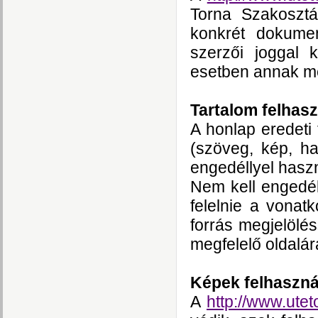
Torna Szakosztá
konkrét dokumen
szerzői joggal 
esetben annak meg
Tartalom felhas
A honlap eredeti 
(szöveg, kép, ha
engedéllyel haszn
Nem kell engedé
felelnie a vonat
forrás megjelölés
megfelelő oldalár
Képek felhaszná
A
http://www.utet