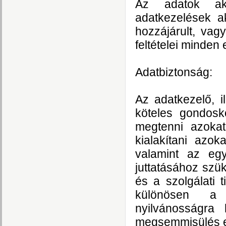
Az adatok akk
adatkezelések a
hozzájárult, va
feltételei minden
Adatbiztonság:
Az adatkezelő, i
köteles gondosk
megtenni azokat
kialakítani azok
valamint az egy
juttatásához szü
és a szolgálati 
különösen a j
nyilvánosságra 
megsemmisülés e