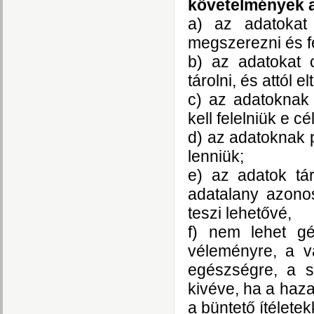
követelmények a
a) az adatokat
megszerezni és f
b) az adatokat 
tárolni, és attól
c) az adatoknak 
kell felelniük e 
d) az adatoknak 
lenniük;
e) az adatok tá
adatalany azonos
teszi lehetővé,
f) nem lehet gép
véleményre, a v
egészségre, a s
kivéve, ha a haza
a büntető ítélete