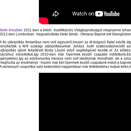
Berki Krisztián
2011-ben a tokiói kvalifikációs Világbajnokságot megnyerve kiharc
2012-ben Londonban megvalósította élete álmát - Olimpiai Bajnok lett lólengésbe
A fiú utánpótlás fentartása nem volt egyszerű,hiszen az itt dolgozó fiatal edzők á
lenullázták a férfi szakági utánpótlásunkat. Juhász Judit szakosztályvezető 
utánpótlás újboli feépítését Boda László edző segítségével kezdte el. Az előkész
bácsihoz irányítottuk,így 2010-ben már Gyermek kezdő csapatot indítottunk.E
igényekhez,így az edzésmunka messze nem volt ideálisnak mondható, de a szisz
meghozta az eredményt - hiszen már két Gyermek kezdő csapatunk indult a bajno
A versenyző csoportba való bekerülést napjainkban már feltételekhez tudjuk kötni,h