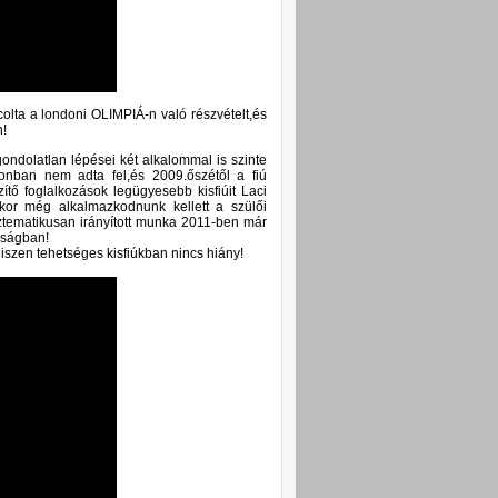
olta a londoni OLIMPIÁ-n való részvételt,és
n!
tgondolatlan lépései két alkalommal is szinte
azonban nem adta fel,és 2009.őszétől a fiú
ítő foglalkozások legügyesebb kisfiúit Laci
kkor még alkalmazkodnunk kellett a szülői
tematikusan irányított munka 2011-ben már
kságban!
iszen tehetséges kisfiúkban nincs hiány!