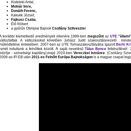
Kisteleki Antal,
Molnár Imre,
Donáth Ferenc,
Kakukk József,
Fajkusz Csaba
,
Élő Róbert
a gyűrűn Olimpiai Bajnok
Csollány Szilveszter
A korábbi kiemelkedő eredmények ellenére 1999-ben
megszűnt
az
UTE
"állami
változtattak. A változásokat követően Juhász Judit szakosztályvezető mind
működtetése érdekében. 2007-ben az UTE Tornaszakosztályába igazolt
Berki Kri
A
ismét indultunk a felnőttek között.
saját nevelésű
Tálas Bence
felkészítését
edzője - szövetségi kapitány),majd 2010-ben
Vereczkei Istvánra
(Csollány Szive
2008-as IFI EB után
2011-es Felnőtt Európa Bajnokságon
is a
magyar csapat legjo