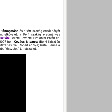
" támogatása
és a férfi szakág edzői pályát
ent elkövetett a Férfi szakág eredményes
sztián,
Fekete Levente, Szalontai István és
 2007-ben
Kovács Istvánra
(Berki Krisztián
tszer és Gál Róbert edzője) bizta. Bence a
bb "összetett" tornásza lett!