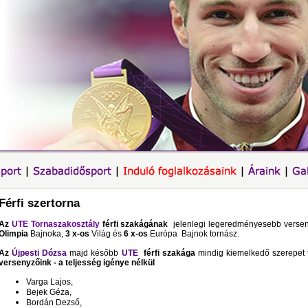
Férfi szertorna
Az
UTE Tornaszakosztály
férfi szakágának
jelenlegi legeredményesebb verse
Olimpia
Bajnoka,
3 x-os
Világ és
6 x-os
Európa Bajnok tornász.
Az
Újpesti Dózsa
majd később
UTE
férfi szakága
mindig
kiemelkedő szerepet t
versenyzőink - a teljesség igénye nélkül
Varga Lajos,
Bejek
Géza,
Bordán Dezső,