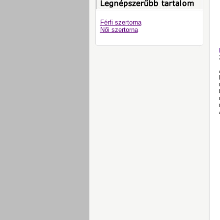
Férfi szertorna
Női szertorna