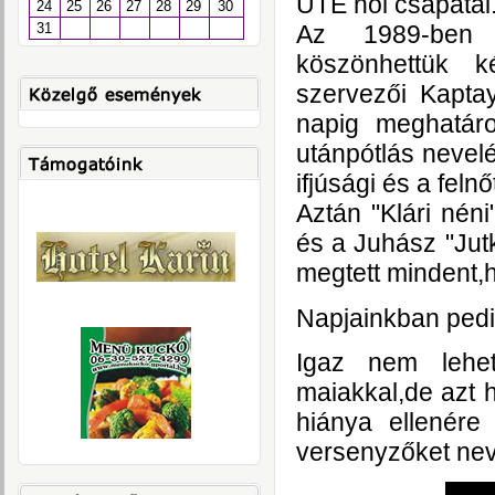
UTE női csapatai
24
25
26
27
28
29
30
31
Az 1989-ben l
köszönhettük k
szervezői Kapta
napig meghatár
utánpótlás nevel
ifjúsági és a feln
Aztán "Klári néni"
és a Juhász "Jut
megtett mindent,h
Napjainkban pedi
Igaz nem lehet
maiakkal,de azt 
hiánya ellenére
versenyzőket nev