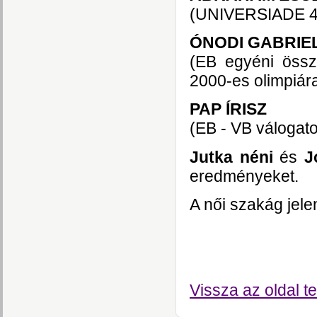
(UNIVERSIADE 4. 
ÓNODI GABRIE
(EB egyéni össze
2000-es olimpiár
PAP ÍRISZ
(EB - VB válogato
Jutka néni
és
Jó
eredményeket.
A női szakág jele
Vissza az oldal te