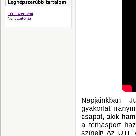
Férfi szertorna
Női szertorna
Napjainkban Ju
gyakorlati irány
csapat, akik ha
a tornasport ha
színeit! Az UTE 