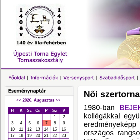
Női szertorna
<<
2026. Augusztus
>>
1980-ban
BEJEK
H
K
Sz
Cs
P
Sz
V
kollégákkal együ
1
2
eredményeképp
3
4
5
6
7
8
9
10
11
12
13
14
15
16
országos rangsor
17
18
19
20
21
22
23