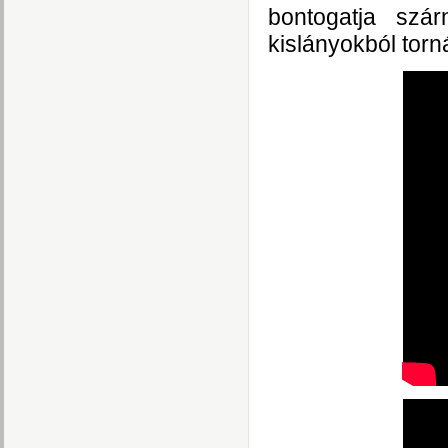
bontogatja szá
kislányokból torn