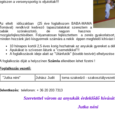
egészen a versenysportig is eljutottak!!!
Az eltelt időszakban (25 éve foglalkozom BABA-MAMA
Tornával) rendkívül kedvező tapasztalatokat szereztem a
babák szórakoztotó, de nagyon hasznos
mozgásfejlesztésében. Folyamatosan fejlesztettem a zenés gyakorlatsort,
minden hozzánk járó kisgyermek számára a nekik éppen megfelelő kihívást b
10 hónapos kortól 2,5 éves korig hozhatnak az anyukák gyereket a déle
Apukákat is szívesen látunk a "csemetékkel"!!
A foglalkozások ideje alatt az "Utánfutók" (kisebb testvér) elhelyezése
A foglalkozás díját a helyszínen
Számla
ellenében lehet fizetni !
Foglalkozás vezető:
"Jutka néni"
Juhász Judit
torna szakedző - szakosztályvezet
Jelentkezés:
telefonon: + 36 20 203 7313
Szeretettel várom az anyukák érdeklődő hívását!
Jutka néni