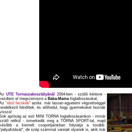
Az
UTE Tornaszakosztályánál
2004-ben - szülői kérésre -
kezdtem el megszervezni a
Baba-Mama
foglalkozásokat.
Az
"első fecskék"
azóta már lassan egyetemi végzettséggel
rendelkező felnőttek, és előfordul, hogy gyermeküket hoznák
vissza!
Sok apróság az esti MINI TORNA foglalkozásainkon - immár
szülő nélkül - ismerkedik meg a TORNA SPORT-tal, majd
később a kiemelt csoportjainkban folytatja a tovább
"pályafutását", de szép számmal vannak olyanok is, akik már