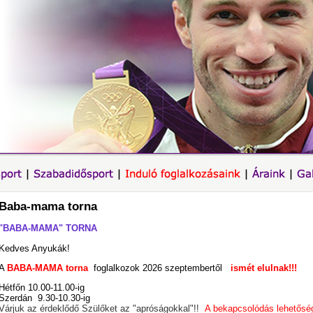
Baba-mama torna
"BABA-MAMA" TOR
NA
Kedves Anyukák!
A
BABA-MAMA torna
foglalkozok 2026 szeptembertől
ismét elulnak!!!
Hétfőn 10.00-11.00-ig
Szerdán 9.30-10.30-ig
Várjuk az érdeklődő Szülőket az "apróságokkal"!!
A bekapcsolódás lehetősé