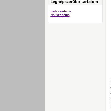
Férfi szertorna
Női szertorna