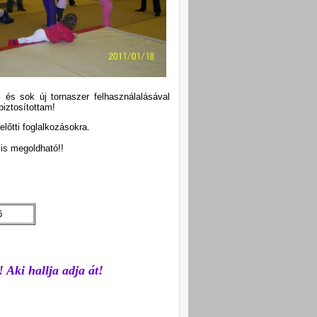
 és sok új tornaszer felhasználalásával
iztosítottam!
lőtti foglalkozásokra.
 is megoldható!!
ő
 Aki hallja adja át!