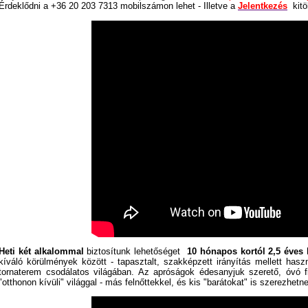
Érdeklődni a +36 20 203 7313 mobilszámon lehet - Illetve a
Jelentkezés
kit
Heti két alkalommal
biztosítunk lehetőséget
10 hónapos kortól 2,5 éves
kíváló körülmények között - tapasztalt, szakképzett irányítás mellett has
tornaterem csodálatos világában. Az apróságok édesanyjuk szerető, óvó 
"otthonon kívüli" világgal - más felnőttekkel, és kis "barátokat" is szerezhetn