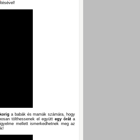
öltésével!
 korig
a babák és mamák számára, hogy
znosan tölthessenek el együtt
egy órát
a
figyelme mellett ismerkedhetnek meg az
ek!