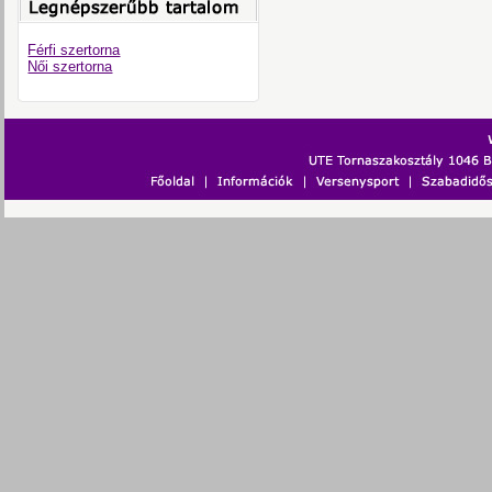
Férfi szertorna
Női szertorna