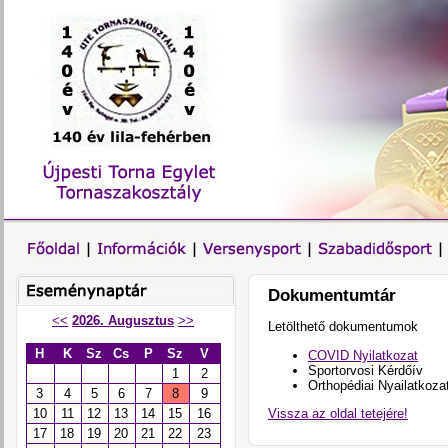
Dokumentumtár
<<
2026. Augusztus
>>
Letölthető dokumentumok
H
K
Sz
Cs
P
Sz
V
COVID Nyilatkozat
Sportorvosi Kérdőív
1
2
Orthopédiai Nyailatkoza
3
4
5
6
7
8
9
Vissza az oldal tetejére!
10
11
12
13
14
15
16
17
18
19
20
21
22
23