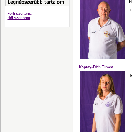
N
+
Férfi szertorna
Női szertorna
Kaptay-Tóth Timea
T