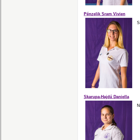
Pénzelik Sram Vivien
S
Skarupa-Hajdú Daniella
N