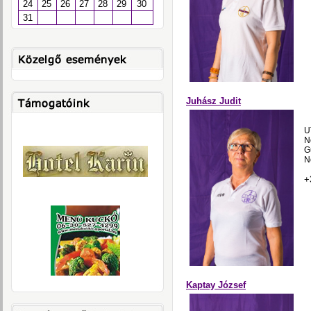
24
25
26
27
28
29
30
31
Juhász Judit
U
N
G
N
+
Kaptay József