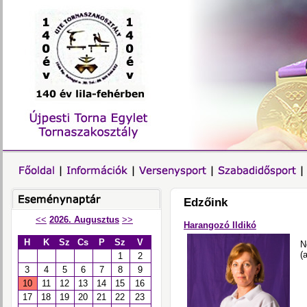
Edzőink
<<
2026. Augusztus
>>
Harangozó Ildikó
H
K
Sz
Cs
P
Sz
V
N
(
1
2
3
4
5
6
7
8
9
10
11
12
13
14
15
16
17
18
19
20
21
22
23