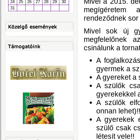
Mivel a 2015. de
24
25
26
27
28
29
30
31
megígéretem a
rendeződnek sor 
Mivel sok új gy
megfelelőnek a
csinálunk a torna
A foglalkozá
gyermek a szo
A gyereket a
A szülők cs
gyerekekkel a
A szülők elf
onnan lehet)!
A gyerekek e
szülő csak c
létesít vele!!