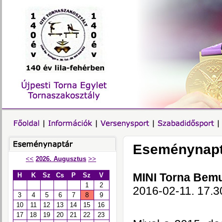
Eseménynapt
<<
2026. Augusztus
>>
MINI Torna Bemu
H
K
Sz
Cs
P
Sz
V
1
2
2016-02-11. 17.3
3
4
5
6
7
8
9
10
11
12
13
14
15
16
17
18
19
20
21
22
23