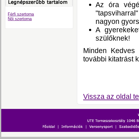
Az óra végé
"tapsviharra
Férfi szertorna
Női szertorna
nagyon gyors
A gyerekeke
szülőknek!
Minden Kedves S
további kitatrást 
a segítő ed
Vissza az oldal te