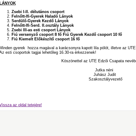
LÁNYOK
Zsebi I-II. délutános csoport
Felnőtt-Ifi-Gyerek Haladó Lányok
Serdülő-Gyerek Kezdő Lányok
Felnőtt-Ifi-Serd. II.osztály Lányok
Zsebi III-as esti csoport Lányok
Fiú versenyző csoport 8 fő
Fiú Gyerek Kezdő csoport 10 fő
Fiú Kiemelt Előkészítő csoport 16 fő
Minden gyerek hozza magával a karácsonyra kapott lila pólót, illetve az UTE
Az esti csoportok tagjai lehetőleg 16.30-ra érkezzenek!
Köszönettel az UTE Edzői Csapata ne
Jutka néni
Juhász Judit
Szakosztályvezető
Vissza az oldal tetejére!