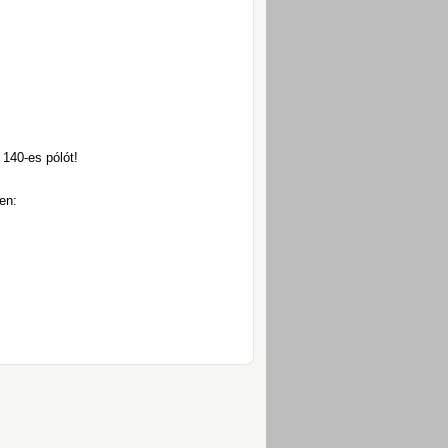
 140-es pólót!
vében: