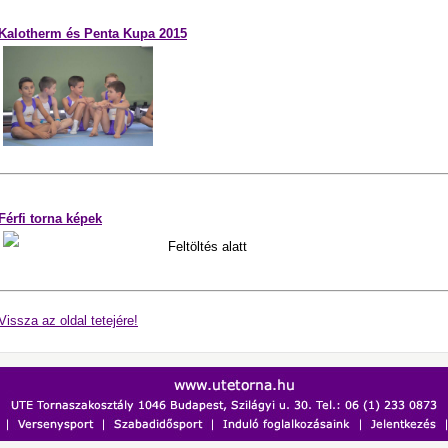
Kalotherm és Penta Kupa 2015
Férfi torna képek
Feltöltés alatt
Vissza az oldal tetejére!