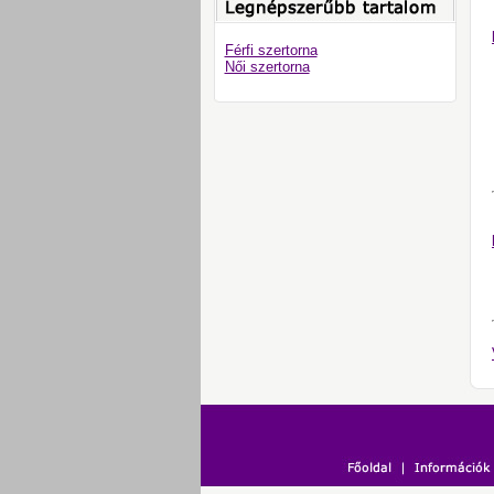
Férfi szertorna
Női szertorna