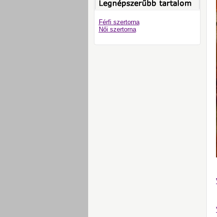
Férfi szertorna
Női szertorna