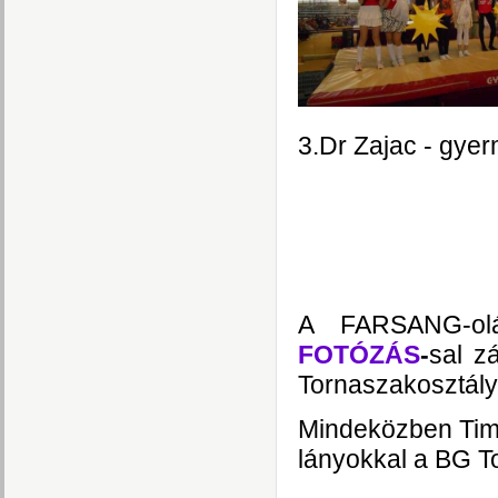
3.Dr Zajac - gye
A FARSANG-olá
FOTÓZÁS
-
sal z
Tornaszakosztály
Mindeközben Timi
lányokkal a BG To