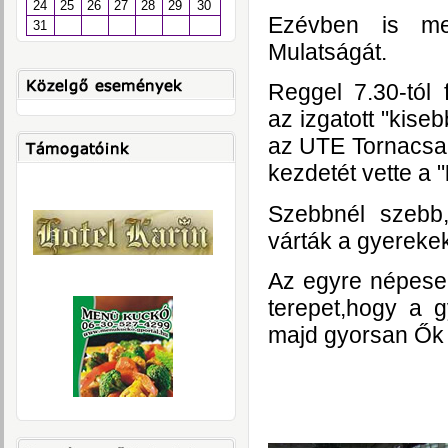
24
25
26
27
28
29
30
Ezévben is m
31
Mulatságát.
Reggel 7.30-tól 
az izgatott "kise
az UTE Tornacsar
kezdetét vette a "
Szebbnél szebb,
várták a gyereke
Az egyre népeseb
terepet,hogy a 
majd gyorsan Ők i