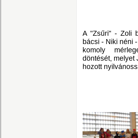
A "Zsűri" - Zoli 
bácsi - Niki néni 
komoly mérle
döntését, melyet 
hozott nyilvánoss