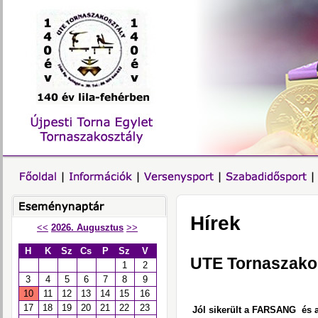
Hírek
<<
2026. Augusztus
>>
H
K
Sz
Cs
P
Sz
V
UTE Tornaszako
1
2
3
4
5
6
7
8
9
10
11
12
13
14
15
16
17
18
19
20
21
22
23
Jól sikerült a FARSANG és a