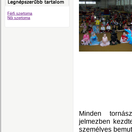
Férfi szertorna
Női szertorna
Minden tornás
jelmezben kezdte
személyes bemut