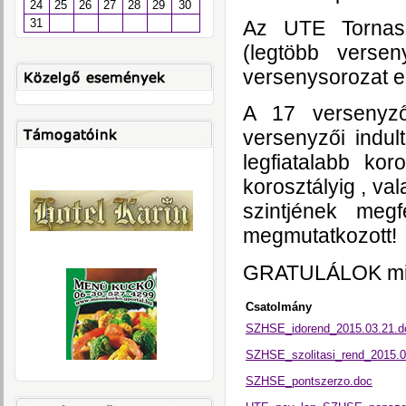
24
25
26
27
28
29
30
Az UTE Tornasz
31
(legtöbb verse
versenysorozat e
A 17 versenyz
versenyzői indul
legfiatalabb k
korosztályig , va
szintjének megf
megmutatkozott!
GRATULÁLOK min
Csatolmány
SZH⁬SE_idorend_2015.03.21.d
SZHSE_szolitasi_rend_2015.0
SZHSE_pontszerzo.doc