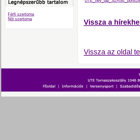
UTE_nev_lap_SZHSE_ponsze
Férfi szertorna
Női szertorna
Vissza a hírekhe
Vissza az oldal te