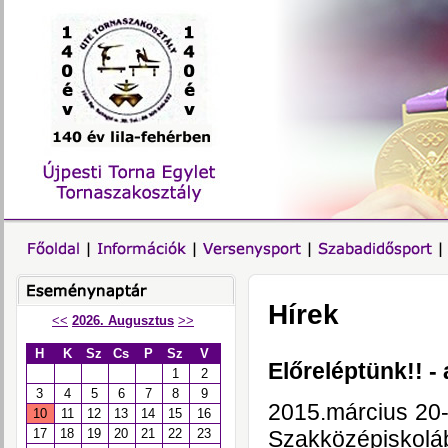
Hírek
<<
2026. Augusztus
>>
H
K
Sz
Cs
P
Sz
V
Előreléptünk!! -
1
2
3
4
5
6
7
8
9
2015.március 20
10
11
12
13
14
15
16
Szakközépiskoláb
17
18
19
20
21
22
23