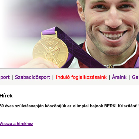
Hírek
30 éves születésnapján köszöntjük az olimpiai bajnok BERKI Krisztiánt!!
Vissza a hírekhez