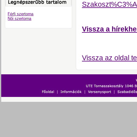
Szakoszt%C3%A1
Férfi szertorna
Női szertorna
Vissza a hírekhe
Vissza az oldal te