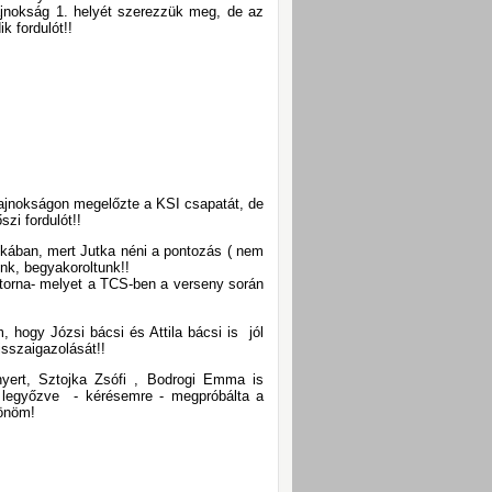
ajnokság 1. helyét szerezzük meg, de az
 fordulót!!
ajnokságon megelőzte a KSI csapatát, de
zi fordulót!!
okában, mert Jutka néni a pontozás ( nem
nk, begyakoroltunk!!
torna- melyet a TCS-ben a verseny során
 hogy Józsi bácsi és Attila bácsi is jól
sszaigazolását!!
nyert, Sztojka Zsófi , Bodrogi Emma is
 legyőzve - kérésemre - megpróbálta a
zönöm!