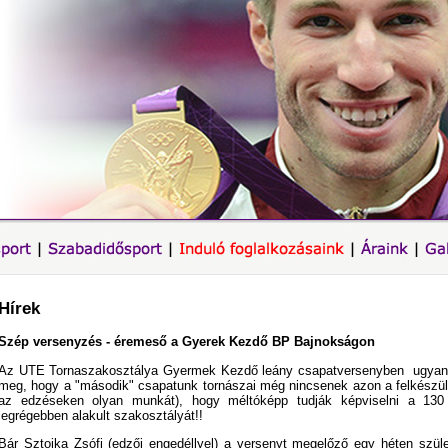
Hírek
Szép versenyzés - éremeső a Gyerek Kezdő BP Bajnokságon
Az UTE Tornaszakosztálya Gyermek Kezdő leány csapatversenyben ugyan ké
meg, hogy a "második" csapatunk tornászai még nincsenek azon a felkészült
az edzéseken olyan munkát), hogy méltóképp tudják képviselni a 130 
legrégebben alakult szakosztályát!!
Bár Sztojka Zsófi (edzői engedéllyel) a versenyt megelőző egy héten szülei