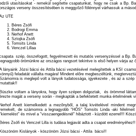
edzői utasításokat - remekül segítette csapatunkat, hogy ne csak a Bp. B
országos verseny összesítésében is meggyőző fölénnyel várhassuk a második
Az UTE
Béres Zsófi
Bodrogi Emma
Nerhof Anett
Sztojka Zsófi
Tomsits Linda
Venczel Lillaa
csapata szép, összefogott, fegyelmezett és mutatós versenyzéssel a Bp. B
legnagyobb örömünkre az országos rangsort tekintve is első helyen várja az ős
A lányaink Józsi bácsi és Attila bácsi vezetésével melegítettek a KSI csarn
könnyű) feladatát vállalta magára! Mindent előre megbeszéltünk, megterveztü
Számomra is meglepő volt a lányok tudatossága, igyekezete , és az a szép 
mutattak!!
Büszke voltam a lányokra, hogy ilyen szépen dolgoztak, és örömmel láttam,
érezte magát a verseny során - megkapták a befektetett munka értelmének vi
Nerhof Anett kiemelkedett a mezőnyből, a talaj kivételével mindent meg
remekelt, de számomra a legnagyobb "HÖS" Tomsits Linda -aki félelmeit
"kiemelést" és mivel a "visszaengedésnél" hibáztott - küzdött ezerrel!!! Kös
Béres Zsófi és Venczel Lilla is tudása legjavát adta a csapat eredményéhez!!
Köszönöm Kislányok - köszönöm Józsi bácsi - Attila bácsi!!