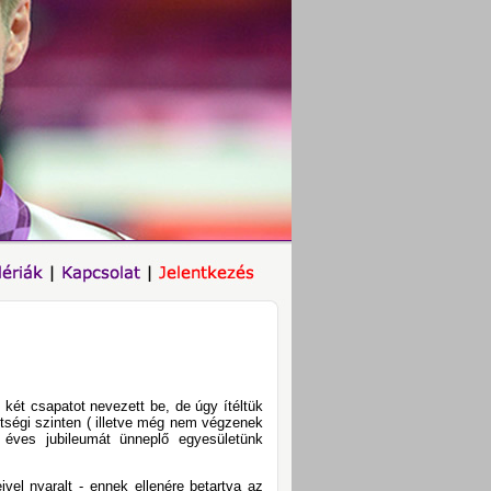
t csapatot nevezett be, de úgy ítéltük
ségi szinten ( illetve még nem végzenek
éves jubileumát ünneplő egyesületünk
vel nyaralt - ennek ellenére betartva az