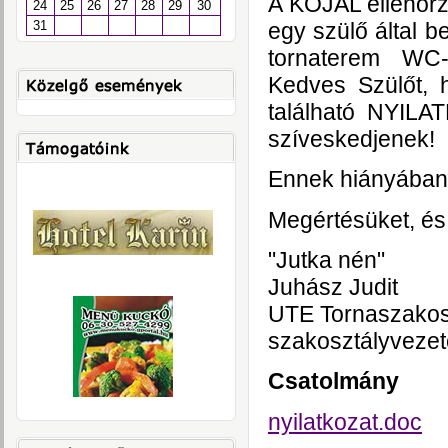
A KÖJÁL ellenőrzé
24
25
26
27
28
29
30
egy szülő által b
31
tornaterem WC
Kedves Szülőt,
található NYILA
szíveskedjenek!
Ennek hiányában 
Megértésüket, és
"Jutka nén"
Juhász Judit
UTE Tornaszakos
szakosztályvezet
Csatolmány
nyilatkozat.doc