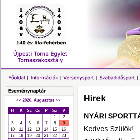
Hírek
<<
2026. Augusztus
>>
H
K
Sz
Cs
P
Sz
V
NYÁRI SPORTT
1
2
3
4
5
6
7
8
9
Kedves Szülők!
10
11
12
13
14
15
16
17
18
19
20
21
22
23