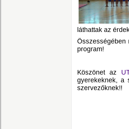
láthattak az érde
Összességében n
program!
Köszönet az
UT
gyerekeknek, a s
szervezőknek!!