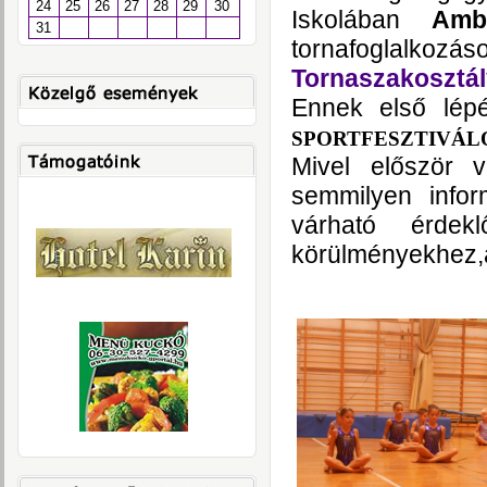
24
25
26
27
28
29
30
Iskolában
Amb
31
tornafoglalko
Tornaszakosztá
Ennek első lépé
SPORTFESZTIVÁL
Mivel először 
semmilyen infor
várható érdekl
körülményekhez,am