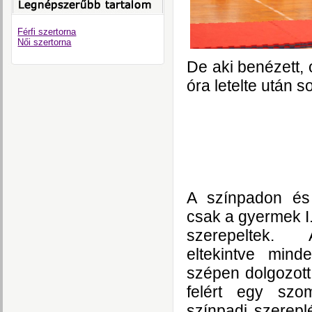
Férfi szertorna
Női szertorna
De aki benézett, 
óra letelte után s
A színpadon és
csak a gyermek I.
szerepeltek. 
eltekintve mind
szépen dolgozott
felért egy szo
színpadi szereplé