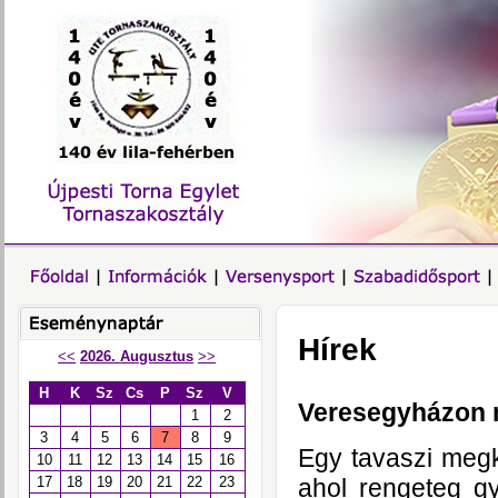
Hírek
<<
2026. Augusztus
>>
H
K
Sz
Cs
P
Sz
V
Veresegyházon n
1
2
3
4
5
6
7
8
9
Egy tavaszi megk
10
11
12
13
14
15
16
ahol rengeteg gy
17
18
19
20
21
22
23