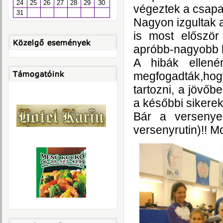
24
25
26
27
28
29
30
végeztek a csapa
31
Nagyon izgultak a
is most először
apróbb-nagyobb h
A hibák ellené
megfogadták,ho
tartozni, a jövő
a későbbi sikere
Bár a versenye
versenyrutin)!! Mo