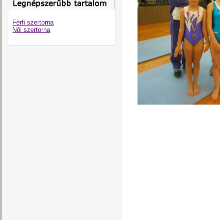
Férfi szertorna
Női szertorna