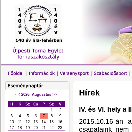
Hírek
<<
2026. Augusztus
>>
H
K
Sz
Cs
P
Sz
V
IV. és VI. hely a
1
2
3
4
5
6
7
8
9
2015.10.16-án a
10
11
12
13
14
15
16
csapataink nem 
17
18
19
20
21
22
23