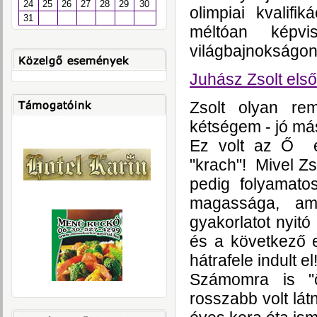
24
25
26
27
28
29
30
olimpiai kvalif
31
méltóan képvi
világbajnokságon
Juhász Zsolt első
Zsolt olyan re
kétségem - jó más
Ez volt az Ő e
"krach"! Mivel Zso
pedig folyamato
magassága, ami
gyakorlatot nyitó
és a következő e
hátrafele indult el
Számomra is "
rosszabb volt lát