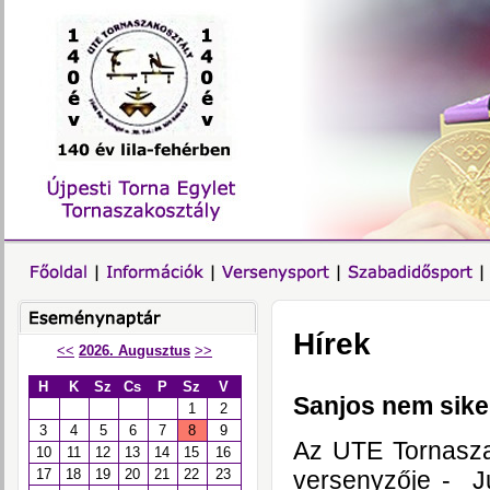
Hírek
<<
2026. Augusztus
>>
H
K
Sz
Cs
P
Sz
V
Sanjos nem siker
1
2
3
4
5
6
7
8
9
Az UTE Tornasza
10
11
12
13
14
15
16
versenyzője - J
17
18
19
20
21
22
23