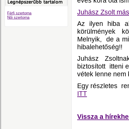
éves kora óta ism
Juhász Zsolt más
Férfi szertorna
Női szertorna
Az ilyen hiba a
körülmények köz
Melnyik, de a mi 
hibalehetőség!!
Juhász Zsoltna
biztosított itteni
vétek lenne nem k
Egy részletes re
ITT
Vissza a hírekhe