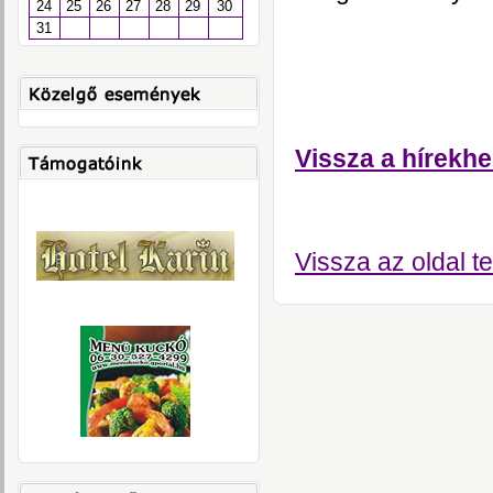
24
25
26
27
28
29
30
31
Vissza a hírekhe
Vissza az oldal te