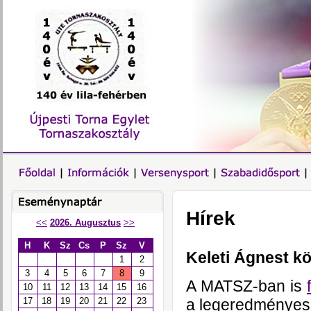
Hírek
<<
2026. Augusztus
>>
H
K
Sz
Cs
P
Sz
V
Keleti Ágnest k
1
2
3
4
5
6
7
8
9
A MATSZ-ban is
10
11
12
13
14
15
16
a legeredményes
17
18
19
20
21
22
23