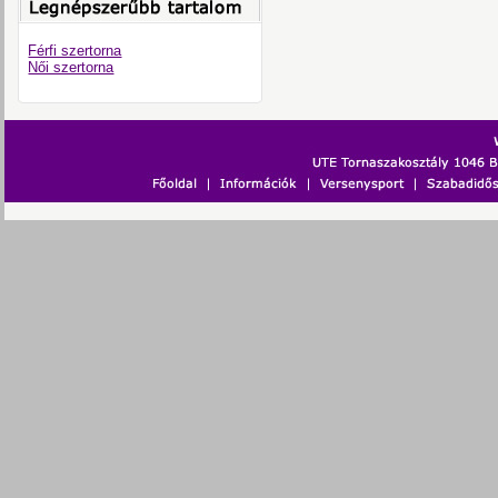
Férfi szertorna
Női szertorna