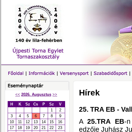
Hírek
<<
2026. Augusztus
>>
H
K
Sz
Cs
P
Sz
V
25. TRA EB - Val
1
2
3
4
5
6
7
8
9
A
25.TRA EB
-
10
11
12
13
14
15
16
edzője Juhász Jud
17
18
19
20
21
22
23