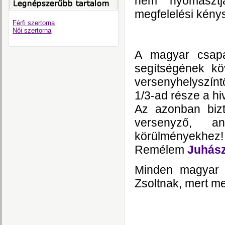
nem nyomasztj
megfelelési kénys
Férfi szertorna
Női szertorna
A magyar csapat
segítségének kö
versenyhelyszínt
1/3-ad része a hi
Az azonban bizt
versenyző, a
körülményekhez!
Remélem
Juhász
Minden magyar 
Zsoltnak, mert me