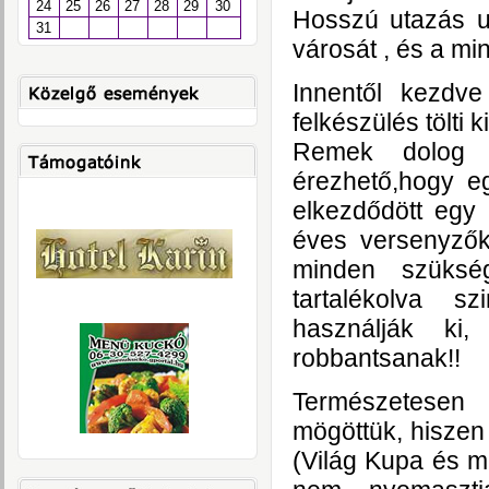
24
25
26
27
28
29
30
Hosszú utazás ut
31
városát , és a mi
Innentől kezdv
felkészülés tölti 
Remek dolog i
érezhető,hogy eg
elkezdődött egy
éves versenyzők
minden szükség
tartalékolva s
használják ki
robbantsanak!!
Természetese
mögöttük,
hiszen
(Világ Kupa és m