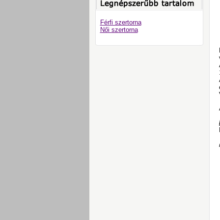
Férfi szertorna
Női szertorna