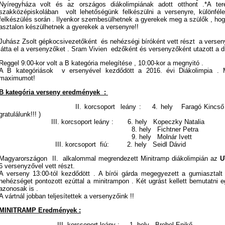
Nyíregyháza volt és az országos diákolimpiának adott otthont .*A te
szakközépiskolában volt lehetőségünk felkészülni a versenyre, különfé
felkészülés során . Ilyenkor szembesülhetnek a gyerekek meg a szülők , hog
asztalon készülhetnek a gyerekek a versenyre!!
Juhász Zsolt gépkocsivezetőként és nehézségi bíróként vett részt a verseny
látta el a versenyzőket . Sram Vivien edzőként és versenyzőként utazott a di
Reggel 9:00-kor volt a B kategória melegítése , 10:00-kor a megnyitó .
A B kategóriások v ersenyével kezdődött a 2016. évi Diákolimpia . 
maximumot!
B kategória verseny eredmények :
II. korcsoport leány : 4. hely Faragó Kincső (Első g
gratulálunk!!! )
III. korcsoport leány : 6. hely Kopeczky Natalia
8. hely Fichtner Petra
9. hely Molnár Ivett
III. korcsoport fiú: 2. hely Seidl Dávid
Magyarországon II. alkalommal megrendezett Minitramp diákolimpián az
U
6 versenyzővel vett részt.
A verseny 13:00-tól kezdődött . A bírói gárda megegyezett a gumiasztalt
nehézséget pontozott ezúttal a minitrampon . Két ugrást kellett bemutatni
azonosak is .
A vártnál jobban teljesítettek a versenyzőink !!
MINITRAMP Eredmények :
III. korcsoport leány : 1. hely Brehel Enikő