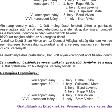
III. korcsoport fiú : 1. hely Papp Miklós
3. hely Barsi Levente
6. hely Csipkereki Máté
IV. korcsoport leány : 3. hely Barsi Vivien
V-VI. korcsoport leány : 4. hely Sram Vivien
Minitramp verseny után, 1 órát melegítéssel lehetett tölteni a gumiasz
végrehajtása után a volt még lehetőség az új elemek gyakorlására , pontosít
Az A kategória döntőbe minden versenyzőnk bekerült !!
16:20-kor megkezdődött az A kategória döntő .
Asztalhoz lépett Sram Vivien aki az Odensei Világbajnokság óta nem volt ve
egy részleges bokaszalag szakadást amit a verseny napjáig sem hevert 
VI.kcs. versenyét!
Az eredményekhez gratulálunk , bár volt olyan korcsoport ahol tizedek döntött
Ez a tanúlság ösztönözze versenyzőket a precízebb kivitelre, és a nagy
Ezúttal gratulálunk az A kategória versenyzőinek is!!
A kategória Eredmények :
III. korcsoport leány : 2. hely Brehel Enikő
III. korcsoport fiú : 1. hely Csipkereki Máté
2. hely Barsi Levente
4. hely Papp Miklós
IV. korcsoport leány : 4. hely Barsi Vivien
V-VI. korcsoport leány : 1. hely Sram Vivien "
Gratulálunk az Edzőknek és Versenyzőknek sikeres diák