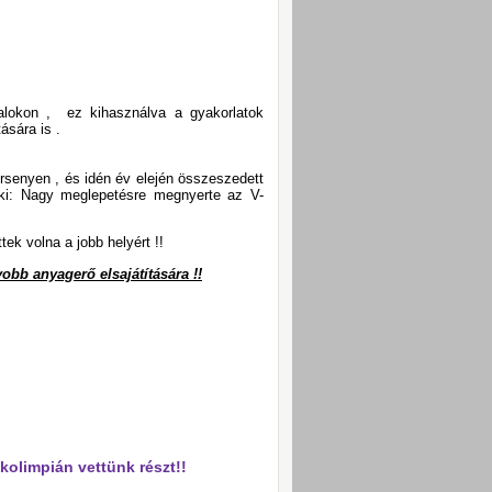
talokon , ez kihasználva a gyakorlatok
ására is .
rsenyen , és idén év elején összeszedett
ki: Nagy meglepetésre megnyerte az V-
ek volna a jobb helyért !!
obb anyagerő elsajátítására !!
olimpián vettünk részt!!