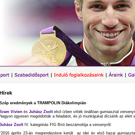
Hírek
Szép eredmények a TRAMPOLIN Diákolimpián
Sram Vivien
és
Juhász Zsolt
első ízben vitték önállóan gumiasztal verseny
Nagyon ügyesen megoldották a feladatot, és jó munkájukat dícsérik az elért
Juhász Zsolt
IV. kategóriás FIG Bíró beszámolója a versenyről:
"2016 április 23-án megrendezésre került az idei év első hazai gumiaszta