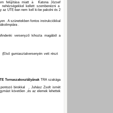
rem felújítása miatt a Katona József
le nehézségekkel kellett szembenézni a
y az UTE-ban nem kell ki-be pakolni és 2
en . A szünetekben fontos instrukciókkal
ákolimpiára .
Mindenki versenyző kihozta magából a
umiasztalversenyén vett részt
TE Tornaszakosztályának
TRA szakága
 pontozó birokkal , Juhász Zsolt ismét
 egymást követően ,és az elemek lehettek