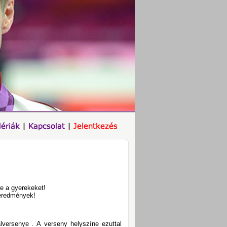
re a gyerekeket!
 eredmények!
lversenye . A verseny helyszíne ezuttal