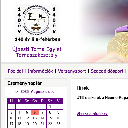
Hírek
<<
2026. Augusztus
>>
UTE-s sikerek a Neumo Kupa
H
K
Sz
Cs
P
Sz
V
1
2
3
4
5
6
7
8
9
Vissza a hírekhez
10
11
12
13
14
15
16
17
18
19
20
21
22
23