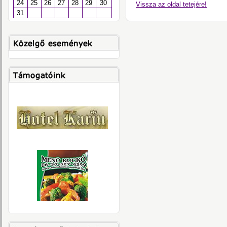
24
25
26
27
28
29
30
Vissza az oldal tetejére!
31