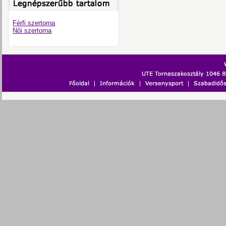
Férfi szertorna
Női szertorna