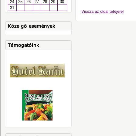
24
25
26
27
28
29
30
31
Vissza az oldal tetejére!