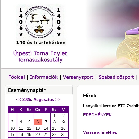
Hírek
<<
2026. Augusztus
>>
Lányaik sikere az FTC Zsebi
H
K
Sz
Cs
P
Sz
V
EREDMÉNYEK
1
2
3
4
5
6
7
8
9
10
11
12
13
14
15
16
Vissza a hírekhez
17
18
19
20
21
22
23