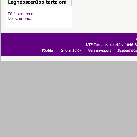
Férfi szertorna
Női szertorna