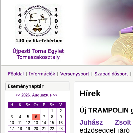
Hírek
<<
2026. Augusztus
>>
H
K
Sz
Cs
P
Sz
V
Új TRAMPOLIN g
1
2
3
4
5
6
7
8
9
Juhász Zsolt
10
11
12
13
14
15
16
edzőséggel járó
17
18
19
20
21
22
23