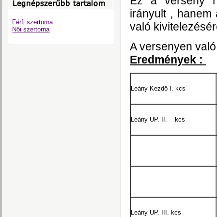
Ez a verseny ne
irányult , hanem
Férfi szertorna
való kivitelezésér
Női szertorna
A versenyen való
Eredmények :
Leány Kezdő I. kcs
Leány UP. II. kcs
Leány UP. III. kcs