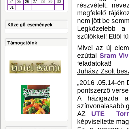
24
25
26
27
28
29
30
részvételt, neve
31
megfelelő tájéko
nem jött be semmi
Legközelebb a 
szülőkkel! Ettől 
Mivel az új elem
ezúttal
Sram Viv
feladatokat!
Juhász Zsolt bes
„2016 .05.14-én 
pontszerző verse
A házigazda a
színvonalasabb gy
AZ
UTE Torna
képviseltette mag