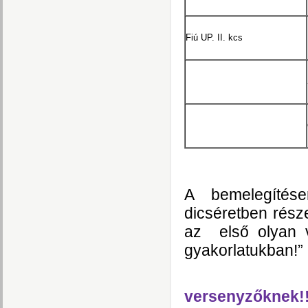
Fiú UP. II. kcs
A bemelegítése
dicséretben rész
az első olyan v
gyakorlatukban!”
versenyzőknek!