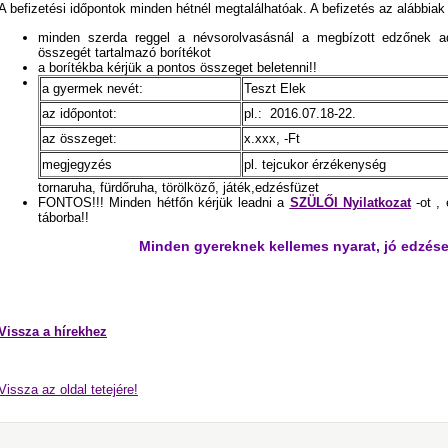
A befizetési időpontok minden hétnél megtalálhatóak. A befizetés az alábbiak s
minden szerda reggel a névsorolvasásnál a megbízott edzőnek a
összegét tartalmazó borítékot
a borítékba kérjük a pontos összeget beletenni!!
a gyermek nevét:
Teszt Elek
az időpontot:
pl.: 2016.07.18-22.
az összeget:
x.xxx, -Ft
megjegyzés
pl. tejcukor érzékenység
tornaruha, fürdőruha, törölköző, játék,edzésfüzet
FONTOS!!! Minden hétfőn kérjük leadni a
SZÜLŐI Nyilatkozat
-ot ,
táborba!!
Minden gyereknek kellemes nyarat, jó edzése
Vissza a hírekhez
Vissza az oldal tetejére!