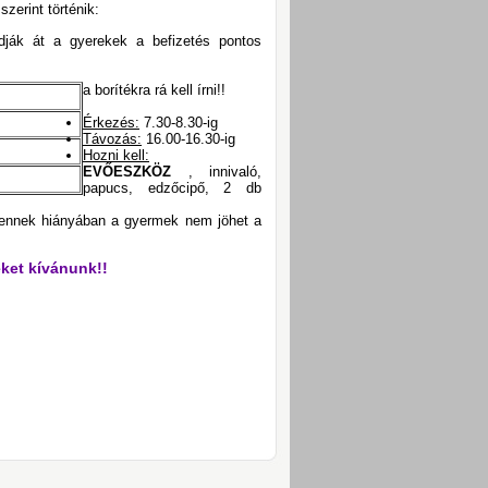
zerint történik:
dják át a gyerekek a befizetés pontos
a borítékra rá kell írni!!
Érkezés:
7.30-8.30-ig
Távozás:
16.00-16.30-ig
Hozni kell:
EVŐESZKÖZ
, innivaló,
papucs, edzőcipő, 2 db
 ennek hiányában a gyermek nem jöhet a
ket kívánunk!!