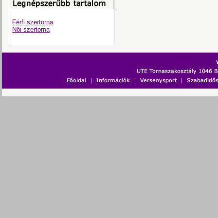
Férfi szertorna
Női szertorna