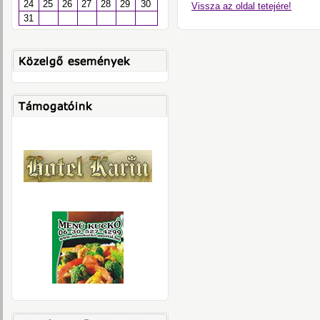
24
25
26
27
28
29
30
Vissza az oldal tetejére!
31