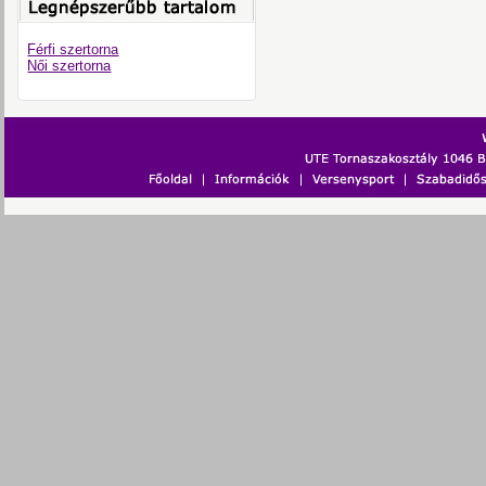
Férfi szertorna
Női szertorna