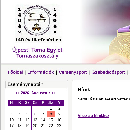
Hírek
<<
2026. Augusztus
>>
Serdülő fiaink TATÁN vettek 
H
K
Sz
Cs
P
Sz
V
1
2
3
4
5
6
7
8
9
Vissza a hírekhez
10
11
12
13
14
15
16
17
18
19
20
21
22
23