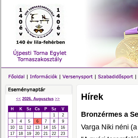
Hírek
<<
2026. Augusztus
>>
H
K
Sz
Cs
P
Sz
V
Bronzérmes a Ser
1
2
3
4
5
6
7
8
9
Varga Niki néni (a
10
11
12
13
14
15
16
17
18
19
20
21
22
23