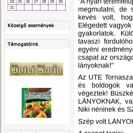
"A nyári teremfelú
24
25
26
27
28
29
30
megmutatni, de
31
kevés volt, hog
Elégedett vagyok 
gyakorlatok. Kü
tavaszi forduló
egyéni eredményé
csapat az orszá
lányoknak!"
Az UTE Tornaszako
és boldogok va
végeztek! Büszk
LÁNYOKNAK, val
Niki néninek és 
Szép volt LÁNYOK