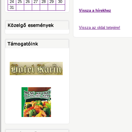
24
25
26
27
28
29
30
31
Vissza a hírekhez
Vissza az oldal tetejére!