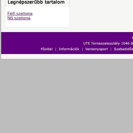
Férfi szertorna
Női szertorna