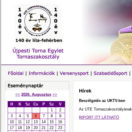
Hírek
<<
2026. Augusztus
>>
Beszélgetés az UKTV-ben
H
K
Sz
Cs
P
Sz
V
Az UTE Tornaszakosztályának
1
2
3
4
5
6
7
8
9
RIPORT ITT LÁTHATÓ
10
11
12
13
14
15
16
17
18
19
20
21
22
23