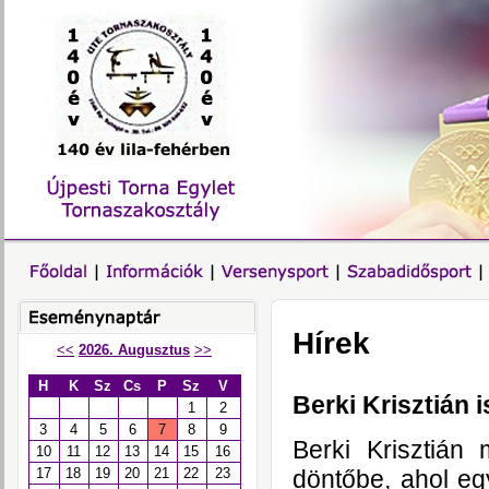
Hírek
<<
2026. Augusztus
>>
H
K
Sz
Cs
P
Sz
V
Berki Krisztián 
1
2
3
4
5
6
7
8
9
Berki Krisztián
10
11
12
13
14
15
16
döntőbe, ahol eg
17
18
19
20
21
22
23