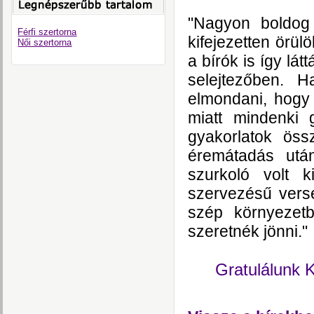
"Nagyon boldog
Férfi szertorna
kifejezetten örül
Női szertorna
a bírók is így lá
selejtezőben. 
elmondani, hogy 
miatt mindenki 
gyakorlatok össz
éremátadás utá
szurkoló volt 
szervezésű vers
szép környezetb
szeretnék jönni."
Gratulálunk 