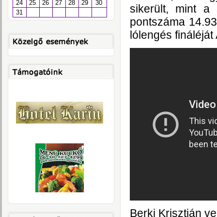
24
25
26
27
28
29
30
sikerült, mint a
31
pontszáma 14.933
lólengés fináléját
Berki Krisztián ve