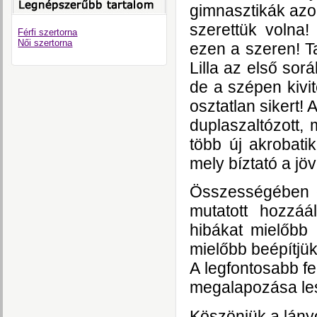
gimnasztikák azo
szerettük volna!
Férfi szertorna
Női szertorna
ezen a szeren! T
Lilla az első sorá
de a szépen kivit
osztatlan sikert! 
duplaszaltózott, 
több új akrobati
mely bíztató a jö
Összességében el
mutatott hozzáá
hibákat mielőbb
mielőbb beépítjük
A legfontosabb fe
megalapozása le
Köszönjük a lányo