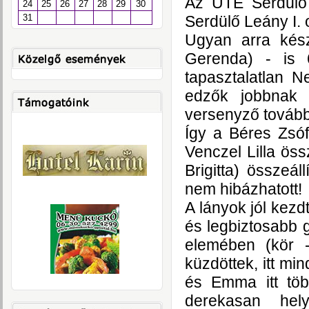
Az UTE Serdülő 
24
25
26
27
28
29
30
Serdülő Leány I. 
31
Ugyan arra kész
Gerenda) - is 
tapasztalatlan 
edzők jobbnak l
versenyző további
Így a Béres Zsóf
Venczel Lilla ös
Brigitta) összeá
nem hibázhatott!
A lányok jól kezd
és legbiztosabb 
elemében (kör 
küzdöttek, itt mi
és Emma itt több
derekasan hel