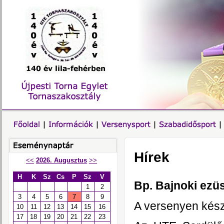
Hírek
<<
2026. Augusztus
>>
H
K
Sz
Cs
P
Sz
V
Bp. Bajnoki ezüs
1
2
3
4
5
6
7
8
9
A versenyen kés
10
11
12
13
14
15
16
17
18
19
20
21
22
23