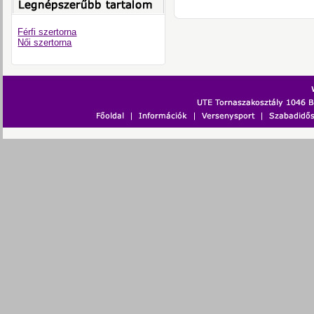
Férfi szertorna
Női szertorna