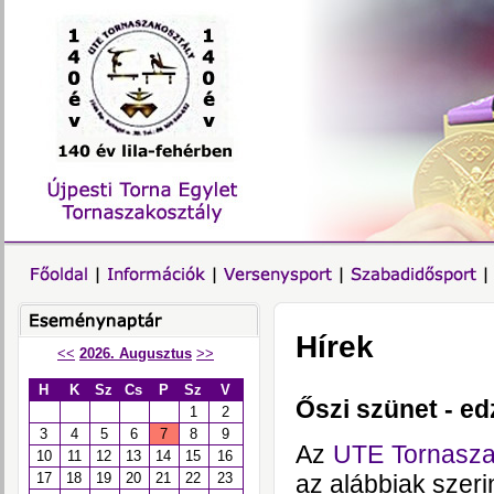
Hírek
<<
2026. Augusztus
>>
H
K
Sz
Cs
P
Sz
V
Őszi szünet - e
1
2
3
4
5
6
7
8
9
Az
UTE Tornasza
10
11
12
13
14
15
16
az alábbiak szeri
17
18
19
20
21
22
23