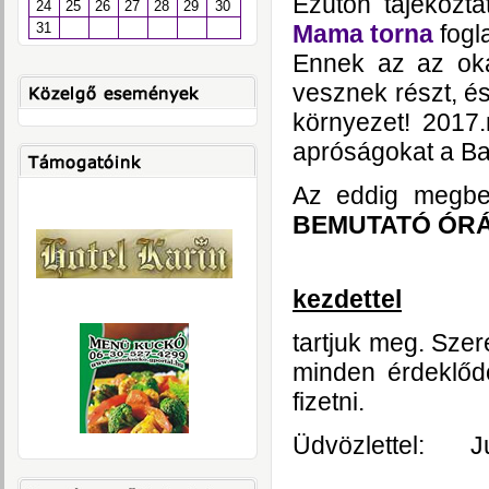
Ezúton tájékozt
24
25
26
27
28
29
30
Mama torna
fogl
31
Ennek az az ok
vesznek részt, é
környezet! 2017
apróságokat a B
Az eddig megbes
BEMUTATÓ ÓR
kezdettel
tartjuk meg. Szer
minden érdeklőd
fizetni.
Üdvözlettel: Ju