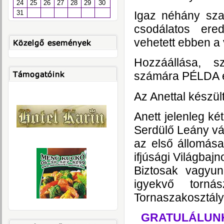
24
25
26
27
28
29
30
Igaz néhány sza
31
csodálatos ere
vehetett ebben a
Hozzáállása, s
számára PÉLDA ér
Az Anettal készült
Anett jelenleg ké
Serdülő Leány vál
az első állomás
ifjúsági Világbaj
Biztosak vagyu
igyekvő tor
Tornaszakosztály
GRATULÁLUNK A