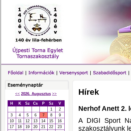
Hírek
<<
2026. Augusztus
>>
H
K
Sz
Cs
P
Sz
V
Nerhof Anett 2. 
1
2
3
4
5
6
7
8
9
A DIGI Sport N
10
11
12
13
14
15
16
szakosztályunk le
17
18
19
20
21
22
23