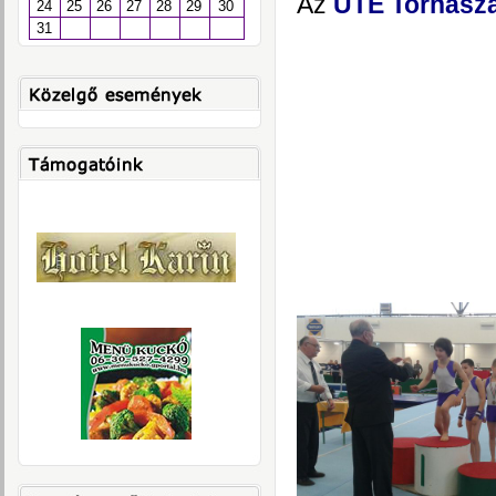
Az
UTE Tornasza
24
25
26
27
28
29
30
31