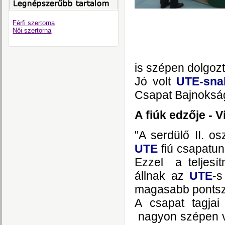
Férfi szertorna
Női szertorna
is szépen dolgozt
Jó volt
UTE-sna
Csapat Bajnokság 
A fiúk edzője - V
"A serdülő II. o
UTE
fiú csapat
Ezzel a teljesí
állnak az
UTE
-s
magasabb pontsz
A csapat tagjai
nagyon szépen v