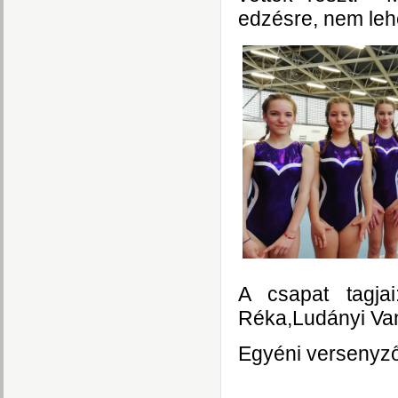
edzésre, nem lehe
A csapat tagj
Réka,Ludányi Van
Egyéni versenyző