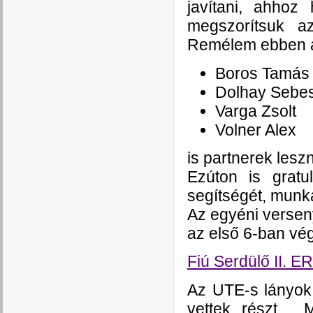
javítani, ahho
megszorítsuk az
Remélem ebben a 
Boros Tamás
Dolhay Sebe
Varga Zsolt
Volner Alex
is partnerek lesz
Ezúton is grat
segítségét, munká
Az egyéni versen
az első 6-ban vég
Fiú Serdülő II.
Az UTE-s lányok a
vettek részt. 