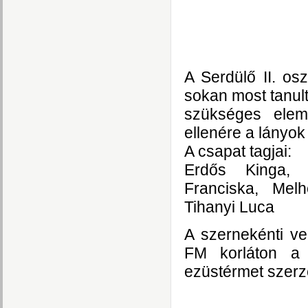
A Serdülő II. osz
sokan most tanu
szükséges elem
ellenére a lányo
A csapat tagjai:
Erdős Kinga, 
Franciska, Mel
Tihanyi Luca
A szernekénti v
FM korláton a
ezüstérmet szerze