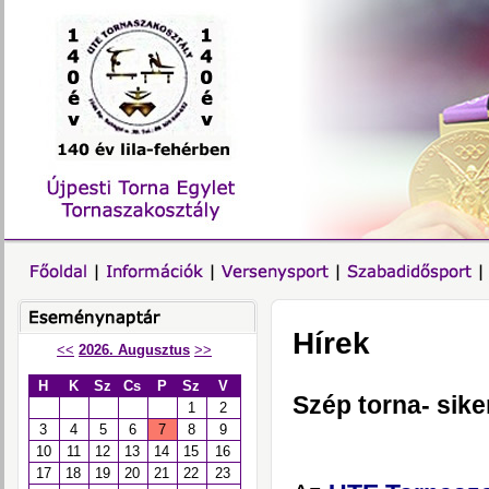
Hírek
<<
2026. Augusztus
>>
H
K
Sz
Cs
P
Sz
V
Szép torna- sike
1
2
3
4
5
6
7
8
9
10
11
12
13
14
15
16
17
18
19
20
21
22
23