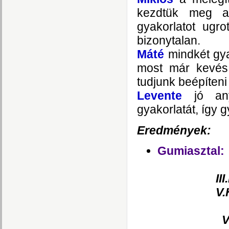
kezdtük meg a 
gyakorlatot ugr
bizonytalan.
Máté
mindkét gy
most már kevés 
tudjunk beépíteni
Levente
jó an
gyakorlatát, így
Eredmények:
Gumiasztal:
II
V.
Gutte
VI.Hel