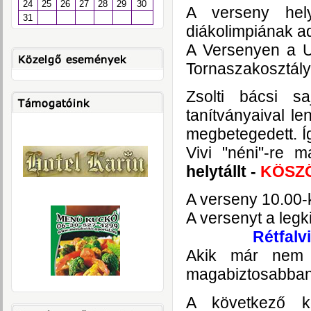
24
25
26
27
28
29
30
A verseny hel
31
diákolimpiának ad
A Versenyen a U
Tornaszakosztályá
Zsolti bácsi s
tanítványaival le
megbetegedett. Í
Vivi "néni"-re 
helytállt -
KÖSZ
A verseny 10.00-
A versenyt a leg
Rétfalv
Akik már nem 
magabiztosabban 
A következő k