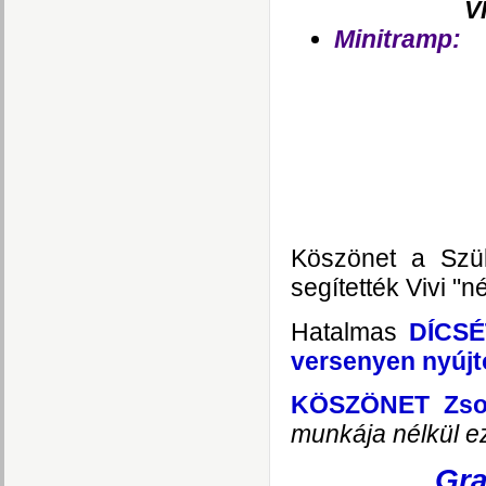
V
Minitramp:
Köszönet a Szül
segítették Vivi "n
Hatalmas
DÍCSÉ
versenyen nyújto
KÖSZÖNET Zsolti
munkája nélkül ez
Gra