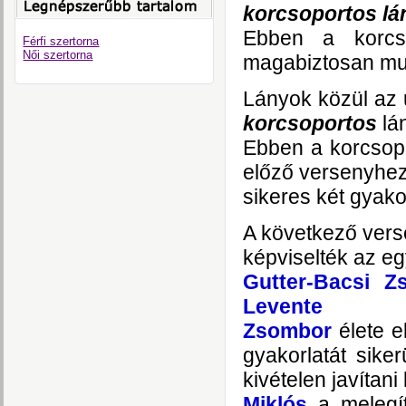
korcsoportos lá
Ebben a korc
Férfi szertorna
Női szertorna
magabiztosan mut
Lányok közül az 
korcsoportos
lá
Ebben a korcso
előző versenyhez
sikeres két gyakor
A következő verse
képviselték az eg
Gutter-Bacsi Z
Levente
Zsombor
élete e
gyakorlatát sike
kivételen javítani
Miklós
a melegít