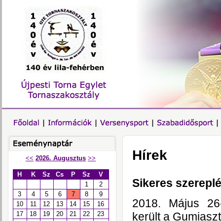
Hírek
<<
2026. Augusztus
>>
H
K
Sz
Cs
P
Sz
V
Sikeres szerepl
1
2
3
4
5
6
7
8
9
2018. Május 26
10
11
12
13
14
15
16
került a Gumiaszt
17
18
19
20
21
22
23