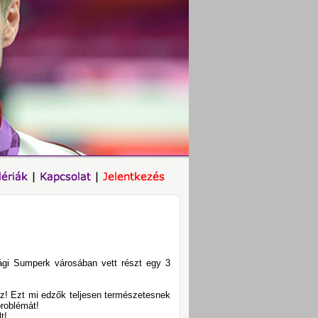
ági Sumperk városában vett részt egy 3
ez! Ezt mi edzők teljesen természetesnek
problémát!
t!