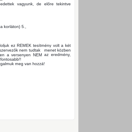
gedettek vagyunk, de előre tekintve
 korláton) 5.,
doljuk ez REMEK t
esítmény volt a két
lyi szervezők nem tudtak menet közben
az eredmény,
 ezen a versenyen NEM
fontosabb!!
r
galmuk meg van hozzá!