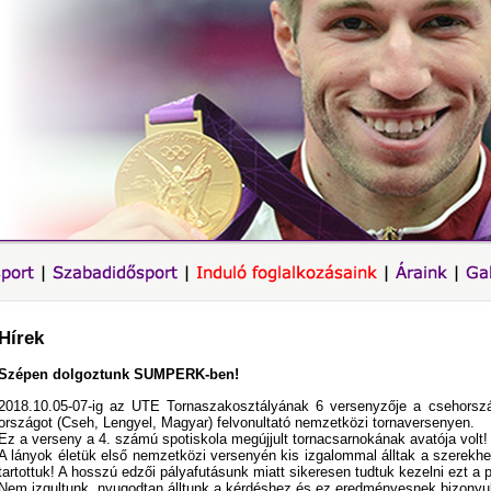
Hírek
Szépen dolgoztunk SUMPERK-ben!
2018.10.05-07-ig az UTE Tornaszakosztályának 6 versenyzője a csehorsz
országot (Cseh, Lengyel, Magyar) felvonultató nemzetközi tornaversenyen.
Ez a verseny a 4. számú spotiskola megújjult tornacsarnokának avatója volt!
A lányok életük első nemzetközi versenyén kis izgalommal álltak a szerekh
tartottuk! A hosszú edzői pályafutásunk miatt sikeresen tudtuk kezelni ezt a 
Nem izgultunk, nyugodtan álltunk a kérdéshez,és ez eredményesnek bizonyul