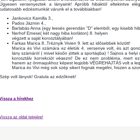
Ügyesen versenyeztek a lányaink! Apróbb hibáktól eltekintve elé
tudatosabb edzésmunkát várunk el a továbbiakban!
Jankovics Kamilla 3.,
Pados Jázmin
4.,
Barlabás Anna (egy leesés gerendán "D" elemből, egy kisebb hiba
Nerhof Emese( két nagy hiba korláton) 8. helyen
végzett a saját korosztályában!
Farkas Marica 8.,Tréznyik Vivien 9. lett az idősebbek között!
Marica és Vivi számára ez életük 4. versenye volt
, és azt gon
lány számáról ( mivel későn jöttek a sportágba) ! Sajnos a he
korosztály korrekciót végezni! De ez nem probléma, mert
hanem az önmagukhoz képest legjobb VÉGREHAJTÁS volt a leg
Marica és Vivi még sok szép sikert fognak megélni, hiszen a szo
Szép volt lányok! Gratula az edzőknek!
Vissza a hírekhez
Vissza az oldal tetejére!