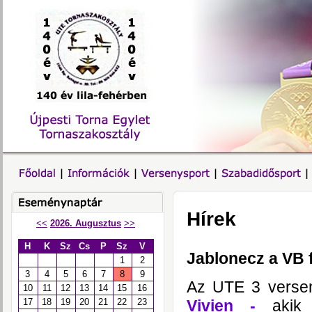
Hírek
<<
2026. Augusztus
>>
H
K
Sz
Cs
P
Sz
V
Jablonecz a VB 
1
2
3
4
5
6
7
8
9
Az UTE 3 versen
10
11
12
13
14
15
16
Vivien -
akik
17
18
19
20
21
22
23