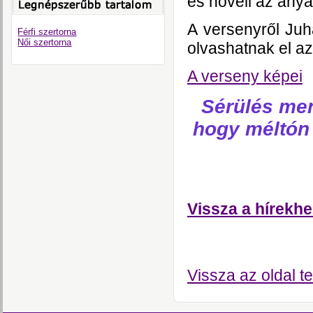
és növeli az any
A versenyről Juh
Férfi szertorna
Női szertorna
olvashatnak el az
A verseny képei
Sérülés men
hogy méltón
Vissza a hírekhe
Vissza az oldal te