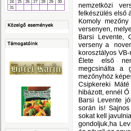
24
25
26
27
28
29
30
nemzetközi ve
31
felkészülés első
Komoly mezőny 
versenyen, melyet
Barsi Levente,
verseny a novem
korosztályos VB-r
Élete első ne
megcsinálta a g
mezőnyhöz képes
Csipkereki Máté
hibázott, ennél Ő 
Barsi Levente j
során is! Sajno
sokat kell javuln
gondoljuk,ha Levi