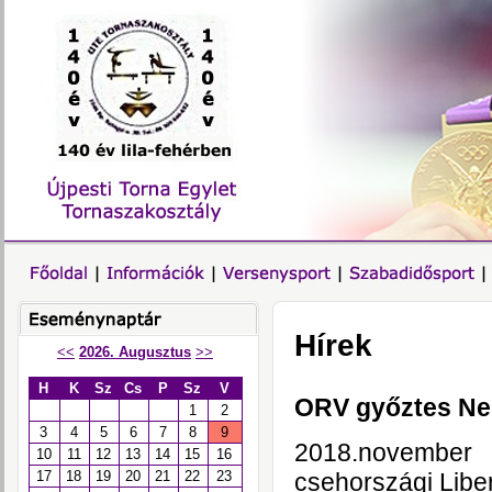
Hírek
<<
2026. Augusztus
>>
H
K
Sz
Cs
P
Sz
V
ORV győztes Nerh
1
2
3
4
5
6
7
8
9
2018.november 
10
11
12
13
14
15
16
csehországi Libe
17
18
19
20
21
22
23