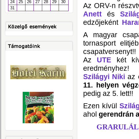
24
25
26
27
28
29
30
Az ORV-n részvt
31
Anett
és
Szilá
edzőjeként
Hara
A magyar csap
tornasport elit
csapatversenyt!!
Az
UTE
két k
eredményhez!
Szilágyi Niki
az 
11. helyen vég
pedig az 5. lett!!
Ezen kívül
Szilág
ahol
gerendrán a
GRARULÁLU