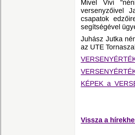
Mivel Vivi "né
versenyzőivel 
csapatok edzőir
segítségével ügy
Juhász Jutka nén
az UTE Tornasza
VERSENYÉRTÉKEL
VERSENYÉRTÉKE
KÉPEK a VERS
Vissza a hírekhe