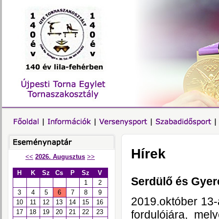
Hírek
<<
2026. Augusztus
>>
H
K
Sz
Cs
P
Sz
V
Serdülő és Gyer
1
2
3
4
5
6
7
8
9
2019.október 13-
10
11
12
13
14
15
16
fordulójára, me
17
18
19
20
21
22
23