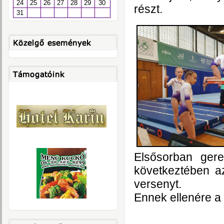
24
25
26
27
28
29
30
részt.
31
Elsősorban gere
következtében a
versenyt.
Ennek ellenére a 