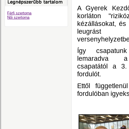
A Gyerek Kezdő
Férfi szertorna
korláton "rizik
Női szertorna
kézállásokat, és
leugrást 
versenyhelyzetbe
Így csapatunk
lemaradva a
csapatától a 3.
fordulót.
Ettől független
fordulóban igyeks