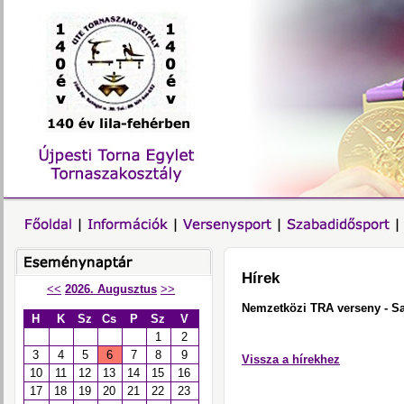
Hírek
<<
2026. Augusztus
>>
Nemzetközi TRA verseny - S
H
K
Sz
Cs
P
Sz
V
1
2
3
4
5
6
7
8
9
Vissza a hírekhez
10
11
12
13
14
15
16
17
18
19
20
21
22
23