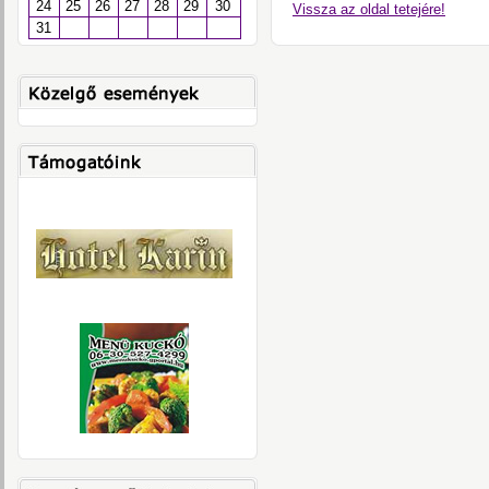
24
25
26
27
28
29
30
Vissza az oldal tetejére!
31