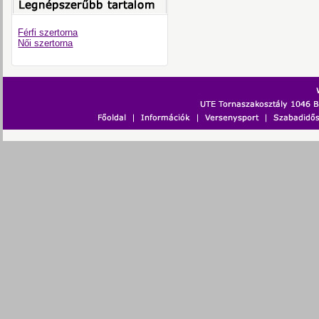
Férfi szertorna
Női szertorna