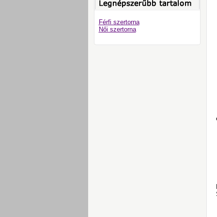
Férfi szertorna
Női szertorna