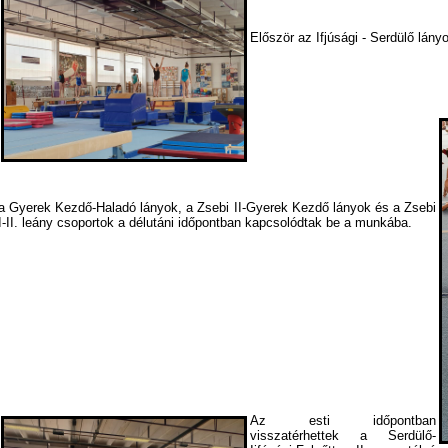
Először az Ifjúsági - Serdülő lány
a Gyerek Kezdő-Haladó lányok, a Zsebi II-Gyerek Kezdő lányok és a Zsebi
I-II. leány csoportok a délutáni időpontban kapcsolódtak be a munkába.
Az esti időpontban
visszatérhettek a Serdülő-