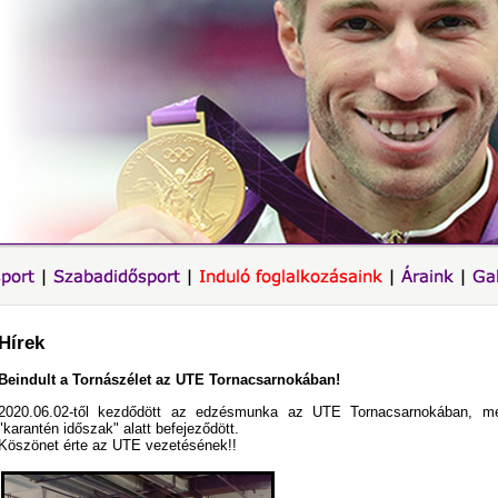
Hírek
Beindult a Tornászélet az UTE Tornacsarnokában!
2020.06.02-től kezdődött az edzésmunka az UTE Tornacsarnokában, mel
"karantén időszak" alatt befejeződött.
Köszönet érte az UTE vezetésének!!