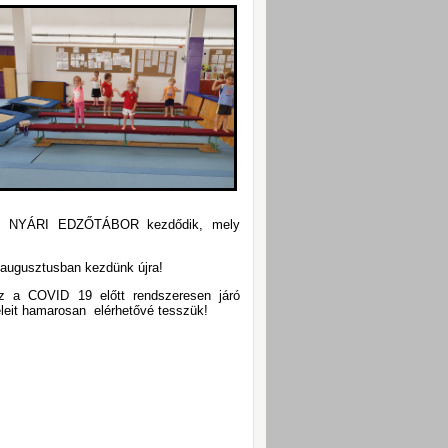
-től NYÁRI EDZŐTÁBOR kezdődik, mely
0.augusztusban kezdünk újra!
 a COVID 19 előtt rendszeresen járó
eleit hamarosan elérhetővé tesszük!