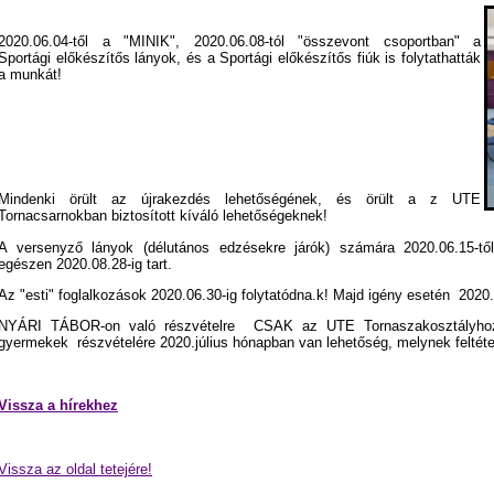
2020.06.04-től a "MINIK", 2020.06.08-tól "összevont csoportban" a
Sportági előkészítős lányok, és a Sportági előkészítős fiúk is folytathatták
a munkát!
Mindenki örült az újrakezdés lehetőségének, és örült a z UTE
Tornacsarnokban biztosított kíváló lehetőségeknek!
A versenyző lányok (délutános edzésekre járók) számára 2020.06.15
egészen 2020.08.28-ig tart.
Az "esti" foglalkozások 2020.06.30-ig folytatódna.k! Majd igény esetén 202
NYÁRI TÁBOR-on való részvételre CSAK az UTE Tornaszakosztályhoz
gyermekek részvételére 2020.július hónapban van lehetőség, melynek feltét
Vissza a hírekhez
Vissza az oldal tetejére!