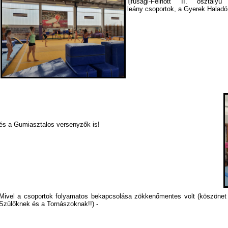
Ijfúsági-Felnőtt II. osztályú
leány csoportok, a Gyerek Haladó 
és a Gumiasztalos versenyzők is!
Mivel a csoportok folyamatos bekapcsolása zökkenőmentes volt (köszönet 
Szülőknek és a Tornászoknak!!) -