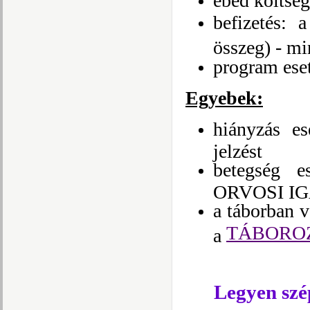
ebéd költség
befizetés: 
összeg) - m
program eset
Egyebek:
hiányzás 
jelzést
betegség e
ORVOSI IGA
a táborban 
TÁBORO
a
Legyen sz