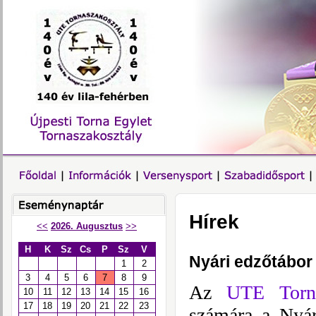
Hírek
<<
2026. Augusztus
>>
H
K
Sz
Cs
P
Sz
V
Nyári edzőtábor
1
2
3
4
5
6
7
8
9
Az
UTE Torn
10
11
12
13
14
15
16
17
18
19
20
21
22
23
számára a Nyá