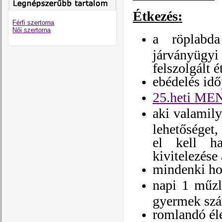
Étkezés:
Férfi szertorna
Női szertorna
a röplab
járványügy
felszolgált é
ebédelés idő
25.heti ME
aki valamily
lehetőséget,
el kell ha
kivitelezése 
mindenki ho
napi 1 műzl
gyermek szá
romlandó él