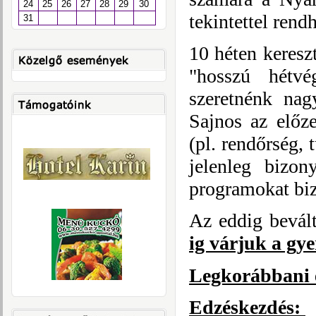
24
25
26
27
28
29
30
tekintettel re
31
10 héten keresz
"hosszú hétv
szeretnénk nag
Sajnos az előz
(pl. rendőrség, 
jelenleg bizon
programokat biz
Az eddig bevált
ig várjuk a gy
Legkorábbani 
Edzéskezdés: