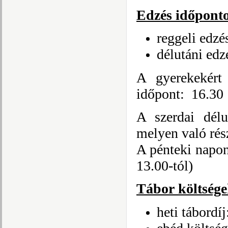
Edzés időpont
reggeli ed
délutáni ed
A gyerekekért
időpont: 16.30 
A szerdai délu
melyen való rés
A pénteki napon
13.00-tól)
Tábor költsége
heti tábord