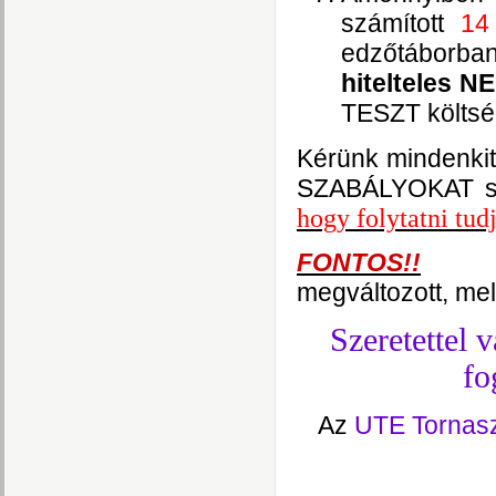
számított
14
edzőtáborban
hitelteles N
TESZT költség
Kérünk mindenkit
SZABÁLYOKAT szí
hogy folytatni tu
FONTOS!!
megváltozott, me
Szeretettel 
f
Az
UTE Tornas