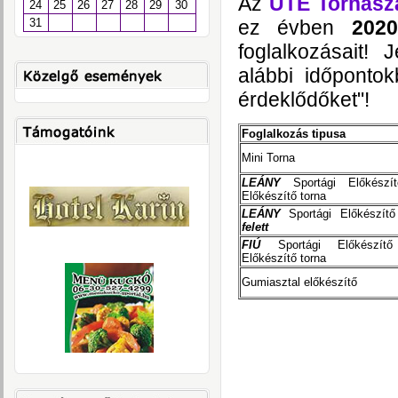
Az
UTE Tornasz
24
25
26
27
28
29
30
ez évben
2020
31
foglalkozásait!
alábbi időpontok
érdeklődőket"!
Foglalkozás tipusa
Mini Torna
LEÁNY
Sportági Előkészí
Előkészítő torna
LEÁNY
Sportági Előkészít
felett
FIÚ
Sportági Előkészít
Előkészítő torna
Gumiasztal előkészítő