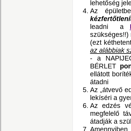
lehetőség jele
Az épületb
kézfertőtlení
leadni a
szükséges!!)
(ezt kétheten
az alábbiak s
- a NAPIJ
BÉRLET
pon
ellátott bor
átadni
Az „átvevő e
lekíséri a gy
Az edzés vé
megfelelő tá
átadják a szü
Amennyiben