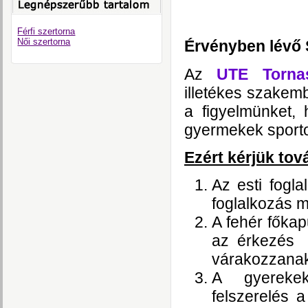
Férfi szertorna
Női szertorna
Érvényben lévő
Az
UTE Tornas
illetékes szakem
a figyelmünket,
gyermekek sporto
Ezért kérjük tov
Az esti fogl
foglalkozás m
A fehér főkap
az érkezés s
várakozzana
A gyerekek
felszerelés a