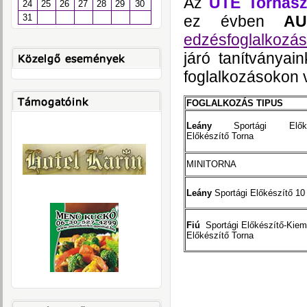
Az
UTE Tornasz
24
25
26
27
28
29
30
ez évben
AUG
31
edzésfoglalkozás
járó tanítványai
foglalkozásokon 
FOGLALKOZÁS TIPUS
Leány
Sportági Előkész
Előkészítő Torna
MINITORNA
Leány
Sportági Előkészítő 10 
Fiú
Sportági Előkészítő-Kiem
Előkészítő Torna