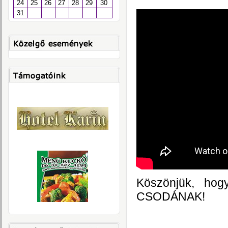
24
25
26
27
28
29
30
31
Köszönjük, hog
CSODÁNAK!