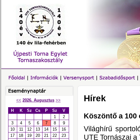
Hírek
<<
2026. Augusztus
>>
H
K
Sz
Cs
P
Sz
V
Köszöntő a 100 
1
2
3
4
5
6
7
8
9
Világhírű sporto
10
11
12
13
14
15
16
UTE Tornászai a 
17
18
19
20
21
22
23